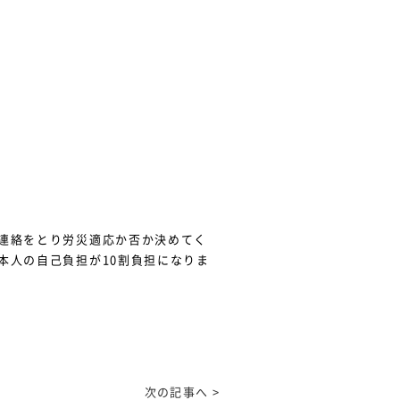
連絡をとり労災適応か否か決めてく
本人の自己負担が10割負担になりま
次の記事へ >